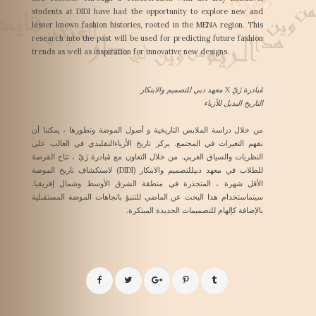
students at DIDI have had the opportunity to explore new and
lesser known fashion histories, rooted in the MENA region. This
research into the past will be used for predicting future fashion
trends as well as inspiration for innovative new designs.
مُبادرة زَيّ X معهد دبي للتصميم والابتكار
التاريخ البديل للأزياء
من خلال دراسة الملابس التاريخية و أصول الموضة وتطورها ، يمكننا أن
نفهم التغيرات في المجتمع. يركز تاريخ الأزياءالتقليدي في الغالب على
النظريات والسياق الغربي. من خلال التعاون مع مُبادرة زَيّ ، تتاح الفرصة
للطلاب في معهد دبيللتصميم والابتكار (DIDI) لاستكشاف تاريخ الموضة
الأقل شهرة ، المتجذرة في منطقة الشرق الأوسط وشمال إفريقيا.
سيتماستخدام هذا البحث عن الماضي للتنبؤ باتجاهات الموضة المستقبلية
بالإضافة كإلهام للتصميمات الجديدة المبتكرة.